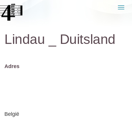
Naar
Men
de
inhoud
springen
Lindau _ Duitsland
Adres
België