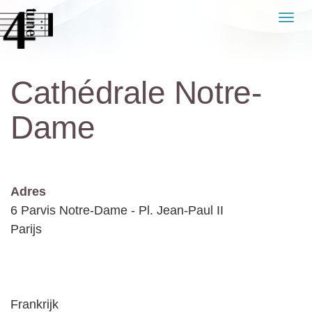
Naar
Men
de
inhoud
springen
Cathédrale Notre-
Dame
Adres
6 Parvis Notre-Dame - Pl. Jean-Paul II
Parijs
Frankrijk