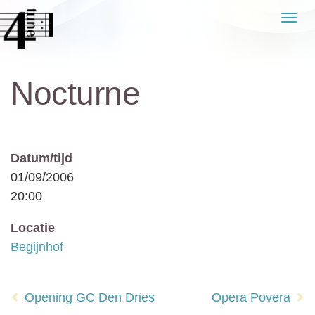
Naar
Men
de
inhoud
springen
Nocturne
Datum/tijd
01/09/2006
20:00
Locatie
Begijnhof
Bericht
Opening GC Den Dries
Opera Povera
navigatie