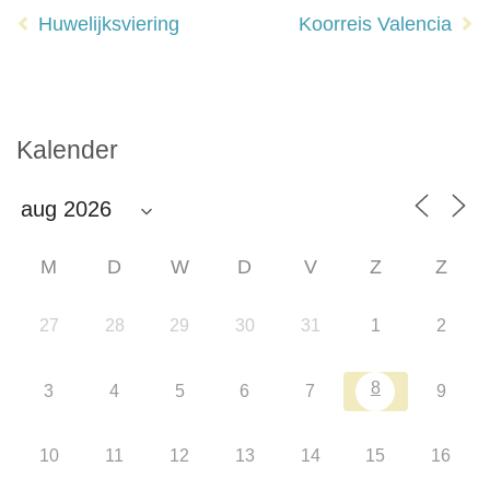
Huwelijksviering
Koorreis Valencia
navigatie
Kalender
M
D
W
D
V
Z
Z
27
28
29
30
31
1
2
8
3
4
5
6
7
9
10
11
12
13
14
15
16