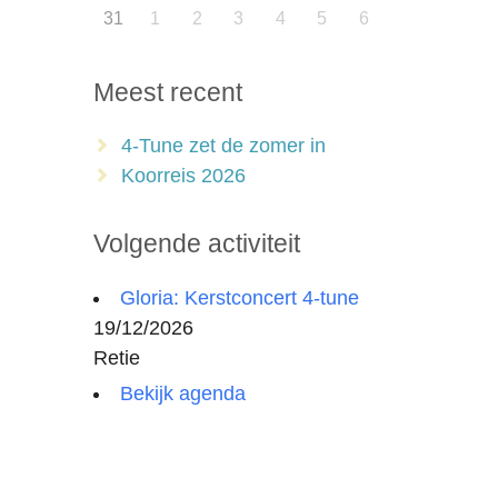
31
1
2
3
4
5
6
Meest recent
4-Tune zet de zomer in
Koorreis 2026
Volgende activiteit
Gloria: Kerstconcert 4-tune
19/12/2026
Retie
Bekijk agenda