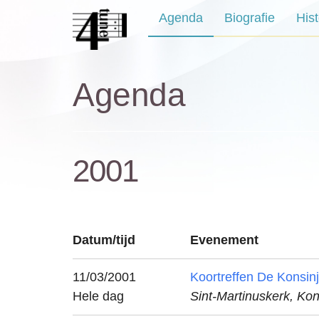
Naar
Agenda
Biografie
Hist
de
inhoud
springen
Agenda
2001
Datum/tijd
Evenement
11/03/2001
Koortreffen De Konsin
Hele dag
Sint-Martinuskerk, Kon